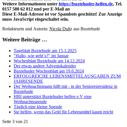
Weitere Informationen unter
https://buxtehuder-helfen.de
, Tel.
0157 580 62 812 und per E-Mail an
Diese E-Mail-Adresse ist vor Spambots geschützt! Zur Anzeige
muss JavaScript eingeschaltet sein.
Redakteurin und Autorin:
Nicola Dult
z aus Buxtehude
Weitere Beiträge …
Tageblatt Buxtehude am 15.1.2025
"Hallo, wie geht´s?" im Januar
Wochenblatt Buxtehude am 14.12.2024
Der etwas andere Adventskalender
Buxtehuder Wochenblatt am 19.6.2024
ERFOLGREICHE LEBENSMITTELAUSGABEN ZUM
JAHRESENDE
Der Weihnachtsmann hilft mit - in der Seniorenresidenz in
Buxtehude
HBI unterstützt Buxtehuder helfen e.V eine
Weihnachtsspende
Täglich eine kleine Spende
Sie helfen, wenn das Geld für Lebensmittel kaum reicht
Seite 3 von 21