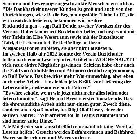
Senioren und bewegungseingeschränkte Menschen erreichbar.
"Die Dankbarkeit unserer Kunden ist groß und auch von den
Einrichtungen, wie z.B. die Begegnungsstätte "Hohe Luft", die
wir zusätzlich beliefern, bekommen wir positive
Rückmeldungen", sagt Ralf Dehde, zweiter Vorsitzender des
Vereins. Dabei kooperiert Buxtehuder helfen mit insgesamt mit
vier Tafeln im Elbe-Weserraum sowie mit der Buxtehuder
Tafel, die Lebensmittel für Bedürftige an ihren
Ausgabestationen anbieten, sie aber nicht ausliefern.
Im zweiten Halbjahr 2022 konnte der Verein Buxtehuder
helfen nach einem Leserreporter-Artikel im WOCHENBLATT
viele neue aktive Mitglieder gewinnen. Seitdem habe aber auch
die Zahl von Abholstellen und Aktionen deutlich zugenommen,
so Ralf Dehde. Das bewirkte mehr Warenumschlag, aber eben
auch mehr Arbeit. "Uns fehlen jetzt Kräfte zur Lieferung der
Lebensmittel, insbesondere auch Fahrer."
"Es wäre schade, wenn wir jetzt nicht mehr alles holen oder
liefern könnten", sagt Helmut Breyer, erster Vorsitzende. Dass
die ehrenamtliche Arbeit nicht nur einem guten Zweck diene,
sondern auch Spaß mache, bestätigt Olaf Ruser, einer der
aktiven Fahrer: "Wir arbeiten toll in Teams zusammen und
sind immer guter Dinge."
Alle Mitglieder sind ausschließlich ehrenamtlich tätig. Wer hat
Lust zu helfen? Gesucht werden Beifahrerinnen und Beifahrer,
Warensortiererinnen und Warensortierer.