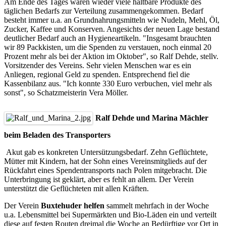
Am Ende des Tages waren wieder viele haltbare Produkte des
täglichen Bedarfs zur Verteilung zusammengekommen. Bedarf
besteht immer u.a. an Grundnahrungsmitteln wie Nudeln, Mehl, Öl,
Zucker, Kaffee und Konserven. Angesichts der neuen Lage bestand
deutlicher Bedarf auch an Hygieneartikeln. "Insgesamt brauchten
wir 89 Packkisten, um die Spenden zu verstauen, noch einmal 20
Prozent mehr als bei der Aktion im Oktober", so Ralf Dehde, stellv.
Vorsitzender des Vereins. Sehr vielen Menschen war es ein
Anliegen, regional Geld zu spenden. Entsprechend fiel die
Kassenbilanz aus. "Ich konnte 330 Euro verbuchen, viel mehr als
sonst", so Schatzmeisterin Vera Möller.
Ralf Dehde und Marina Mächler
beim Beladen des Transporters
Akut gab es konkreten Untersützungsbedarf. Zehn Geflüchtete,
Mütter mit Kindern, hat der Sohn eines Vereinsmitglieds auf der
Rückfahrt eines Spendentransports nach Polen mitgebracht. Die
Unterbringung ist geklärt, aber es fehlt an allem. Der Verein
unterstützt die Geflüchteten mit allen Kräften.
Der Verein
Buxtehuder helfen
sammelt mehrfach in der Woche
u.a. Lebensmittel bei Supermärkten und Bio-Läden ein und verteilt
diese auf festen Routen dreimal die Woche an Bedürftige vor Ort in